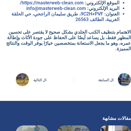
الموقع الإلكتروني:
https://masterweb-clean.com/
البريد الإلكتروني:
info@masterweb-clean.com
العنوان:
9C2H+PVF، طريق سليمان الراجحي، حي الحلقة
الغربية، الطائف 26563
الاهتمام بتنظيف الكنب الجلدي بشكل صحيح لا يقتصر على تحسين
المظهر فقط، بل يساعد أيضًا على الحفاظ على جودة الأثاث وإطالة
عمره، وهو ما يجعل الاستعانة بمتخصصين خيارًا يوفر الوقت والنتائج
المميزة.
ال
السابقة
ال
التالية
مقالات مشابهة