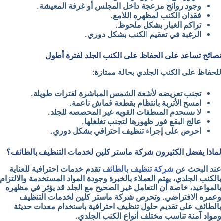
وجود روائح مزعجة داخل المجلس أو غرفة المعيشة.
فقدان الكنب لمظهره اللامع.
تراكم الغبار بشكل ملحوظ.
الرغبة في تعقيم الكنب بشكل دوري.
نصائح تساعد على الحفاظ على الكنب الجلد لفترة أطول
للحفاظ على الكنب الجلدي بحالة ممتازة:
تجنب تعريضه لأشعة الشمس المباشرة لفترات طويلة.
امسح الأتربة بانتظام بقطعة قماش ناعمة.
لا تستخدم المنظفات القوية غير المخصصة للجلد.
عالج البقع فور ظهورها لتجنب تغلغلها.
احرص على إجراء تنظيف احترافي بشكل دوري.
لماذا يفضل الكثيرون شركة ماستر كلين لخدمات التنظيف بالطائف؟
عند البحث عن
شركة تنظيف بالطائف
تقدم خدمات احترافية للعناية
بالكنب الجلدي، يهتم العملاء بالخبرة وجودة المواد المستخدمة والالتزام
بالمواعيد، خاصة أن التعامل غير الصحيح مع الجلد قد يؤثر في مظهره
وعمره الافتراضي. وتحرص
شركة ماستر كلين لخدمات التنظيف
بالطائف
على تقديم حلول تنظيف احترافية باستخدام معدات حديثة
ومواد آمنة تناسب مختلف أنواع الكنب الجلدي.