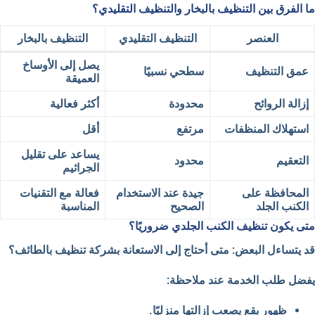
ما الفرق بين التنظيف بالبخار والتنظيف التقليدي؟
العنصر
التنظيف التقليدي
التنظيف بالبخار
يصل إلى الأوساخ
عمق التنظيف
سطحي نسبيًا
العميقة
إزالة الروائح
محدودة
أكثر فعالية
استهلاك المنظفات
مرتفع
أقل
يساعد على تقليل
التعقيم
محدود
الجراثيم
المحافظة على
جيدة عند الاستخدام
فعالة مع التقنيات
الكنب الجلد
الصحيح
المناسبة
متى يكون تنظيف الكنب الجلدي ضروريًا؟
قد يتساءل البعض: متى أحتاج إلى الاستعانة بشركة تنظيف بالطائف؟
يفضل طلب الخدمة عند ملاحظة:
ظهور بقع يصعب إزالتها منزليًا.