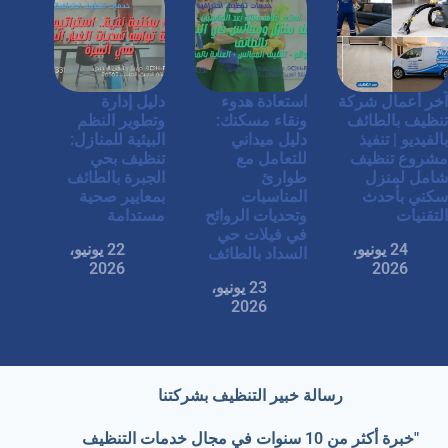
آخر أعمال شركة
استعادة هدوء
دليل إدارة
تنظيف بالطائف
ونقاء مسكنك:
وتطوير النظم
بالفيديو | تنفيذ
دليل ميداني
البيئية للمنازل:
مشروع تنظيف
للتعامل مع
تنظيف بحي
شامل لمنزل
طوارئ
الجبرة بالطائف
سكني بأحدث
المناسبات
بمعايير صحية
التقنيات
وتحديات الروائح
مستدامة
في فيلات حي
24 يونيو،
22 يونيو،
السداد بالطائف
2026
2026
23 يونيو،
2026
رسالة خبير التنظيف
بشركتنا
"خبرة أكثر من 10 سنوات في مجال خدمات التنظيف