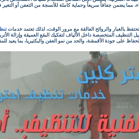
ء، مما يضمن جفافاً سريعاً وحماية كاملة للأنسجة من التعفن أو التغير ف
تحتفظ بالغبار والروائح العالقة مع مرور الوقت، لذلك تعتمد خدمات
تنظ
Extraction Cleaning)، حيث تتغلغل محاليل التنظيف المتخصصة داخل الألياف لتفكيك البقع ال
لحفاظ على جودة الأقمشة، والحد من نمو العفن والبكتيريا، بما يعيد ل