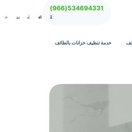
534694331(966)
ئف
خدمة تنظيف خزانات بالطائف
خدمة تنظيف مجالس 