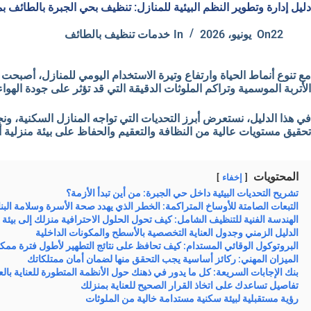
دليل إدارة وتطوير النظم البيئية للمنازل: تنظيف بحي الجبرة بالطائف 
22 يونيو، 2026
On
In
خدمات تنظيف بالطائف
مع تنوع أنماط الحياة وارتفاع وتيرة الاستخدام اليومي للمنازل، أص
الأتربة الموسمية وتراكم الملوثات الدقيقة التي قد تؤثر على جودة الهوا
في هذا الدليل، نستعرض أبرز التحديات التي تواجه المنازل السكنية، 
تحقيق مستويات عالية من النظافة والتعقيم والحفاظ على بيئة منزلية 
المحتويات
إخفاء
تشريح التحديات البيئية داخل حي الجبرة: من أين تبدأ الأزمة؟
التبعات الصامتة للأوساخ المتراكمة: الخطر الذي يهدد صحة الأسرة وسلامة البنا
الهندسة الفنية للتنظيف الشامل: كيف تحول الحلول الاحترافية منزلك إلى بيئة م
الدليل الزمني وجدول العناية التخصصية بالأسطح والمكونات الداخلية
البروتوكول الوقائي المستدام: كيف تحافظ على نتائج التطهير لأطول فترة ممك
الميزان المهني: ركائز أساسية يجب التحقق منها لضمان أمان ممتلكاتك
بنك الإجابات السريعة: كل ما يدور في ذهنك حول الأنظمة المتطورة للعناية بال
تفاصيل تساعدك على اتخاذ القرار الصحيح للعناية بمنزلك
رؤية مستقبلية لبيئة سكنية مستدامة خالية من الملوثات