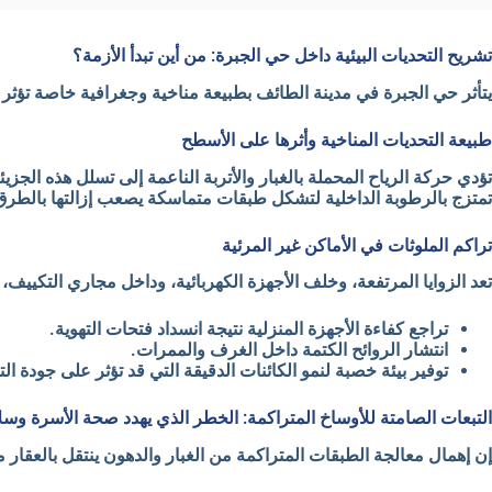
تشريح التحديات البيئية داخل حي الجبرة: من أين تبدأ الأزمة؟
يتأثر حي الجبرة في مدينة الطائف بطبيعة مناخية وجغرافية خاصة تؤثر 
طبيعة التحديات المناخية وأثرها على الأسطح
تؤدي حركة الرياح المحملة بالغبار والأتربة الناعمة إلى تسلل هذه الجز
تمتزج بالرطوبة الداخلية لتشكل طبقات متماسكة يصعب إزالتها بالطرق ا
تراكم الملوثات في الأماكن غير المرئية
تعد الزوايا المرتفعة، وخلف الأجهزة الكهربائية، وداخل مجاري التكييف،
تراجع كفاءة الأجهزة المنزلية نتيجة انسداد فتحات التهوية.
انتشار الروائح الكتمة داخل الغرف والممرات.
توفير بيئة خصبة لنمو الكائنات الدقيقة التي قد تؤثر على جودة ال
التبعات الصامتة للأوساخ المتراكمة: الخطر الذي يهدد صحة الأسرة وسلام
إن إهمال معالجة الطبقات المتراكمة من الغبار والدهون ينتقل بالعق