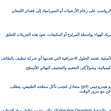
ء الرواسب على رخام الأرضيات أو السيراميك إلى فقدان اللمعان
حريك الهواء بواسطة المراوح أو المكيفات، تعود هذه الجزيئات للتعلق
أصلية. تعتمد الحلول الاحترافية التي تقدمها أي
شركة تنظيف بالطائف
كيميائية، وصولاً إلى التعقيم والتجفيف النهائي للأسطح.
تتطلب الأرضيات بمختلف أنواعها (بورسلان، رخام، فينيل) أساليب متباينة في التعامل لحمايتها من التلف. فبينما يحتاج الرخام إلى مواد ذات رقم هيدروجيني (pH) متعادل لتجنب تآكل سطحه الطبيعي، يتطلب
اكن مع مرور الوقت.
تعتبر المجالس، والكنب، والستائر، والسجاد، من أكبر مصائد الغبار في البيئات المنزلية. يتضمن الحل الشامل استخدام تقنيات الاستخلاص بالرش والشفط (Extraction Cleaning)، والتي تضمن تغلغل مواد التنظيف