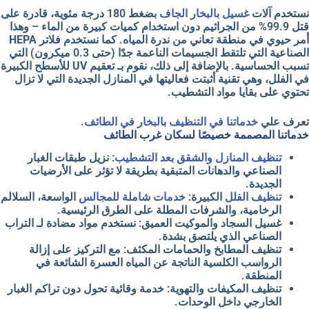
نستخدم
آلات
غسيل بالبخار الجاف
بضغط 180 درجة مئوية، قادرة على
قتل 99.9% من الجراثيم دون استخدام كميات كبيرة من الماء – وهذا
أمر حيوي في منطقة تعاني من ندرة المياه. كما نستخدم
فلاتر HEPA
الصناعية
التي تلتقط الجسيمات الناعمة جدًا (حتى 0.3 ميكرون) التي
تسبب الحساسية. بالإضافة إلى ذلك، نقوم بـ
تعقيم UV
للأسطح الكبيرة
في الفلل، وهي تقنية أثبتت فعاليتها في المنازل الجديدة التي لا تزال
تحتوي على بقايا مواد التشطيب.
تعرف علي
خدماتنا في التنظيف بالبخار في الطائف
.
خدماتنا المصممة خصيصًا لسكان غرب الطائف
تنظيف المنازل والشقق بعد التشطيب
: نزيل طبقات
الغبار
الصناعي
والدهانات المتبقية بطريقة لا تؤثر على الأرضيات
الجديدة.
تنظيف الفلل
الكبيرة
:
خدمات شاملة للمجالس
الواسعة، السلالم
الرخامية، والشرفات المطلة على الطرق الرئيسية.
غسيل السجاد والموكيت العميق
: نستخدم مواد مضادة لـ
التراب
الصناعي
الذي يلتصق بشدة.
تنظيف المطابخ والحمامات المكثف
: مع التركيز على إزالة
الرواسب الكلسية
الناتجة عن المياه العسرة الشائعة في
المنطقة.
تنظيف المكيفات والتهوية
: خدمة وقائية تحول دون تراكم الغبار
الخارجي داخل الوحدات.