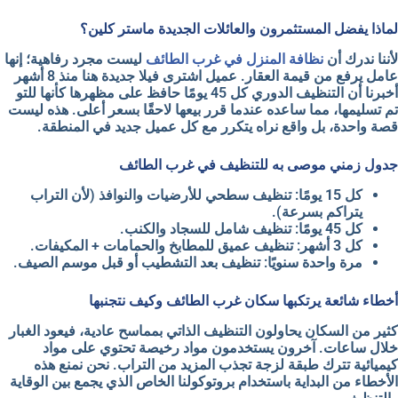
لماذا يفضل المستثمرون والعائلات الجديدة ماستر كلين؟
لأننا ندرك أن
نظافة المنزل في غرب الطائف
ليست مجرد رفاهية؛ إنها
عامل يرفع من
قيمة العقار
. عميل اشترى فيلا جديدة هنا منذ 8 أشهر
أخبرنا أن التنظيف الدوري كل 45 يومًا حافظ على مظهرها كأنها للتو
تم تسليمها، مما ساعده عندما قرر بيعها لاحقًا بسعر أعلى. هذه ليست
قصة واحدة، بل واقع نراه يتكرر مع كل عميل جديد في المنطقة.
جدول زمني موصى به للتنظيف في غرب الطائف
كل
15 يومًا
: تنظيف سطحي للأرضيات والنوافذ (لأن التراب
يتراكم بسرعة).
كل
45 يومًا
: تنظيف شامل للسجاد والكنب.
كل
3 أشهر
: تنظيف عميق للمطابخ والحمامات + المكيفات.
مرة واحدة
سنويًا
: تنظيف بعد التشطيب أو قبل موسم الصيف.
أخطاء شائعة يرتكبها سكان غرب الطائف وكيف نتجنبها
كثير من السكان يحاولون
التنظيف الذاتي
بمماسح عادية، فيعود الغبار
خلال ساعات. آخرون يستخدمون مواد رخيصة تحتوي على مواد
كيميائية تترك طبقة لزجة
تجذب المزيد من التراب
. نحن نمنع هذه
الأخطاء من البداية باستخدام بروتوكولنا الخاص الذي يجمع بين الوقاية