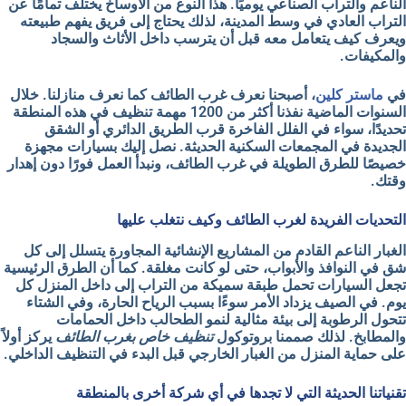
الناعم والتراب الصناعي
يوميًا. هذا النوع من الأوساخ يختلف تمامًا عن
التراب العادي في وسط المدينة، لذلك يحتاج إلى فريق يفهم طبيعته
ويعرف كيف يتعامل معه قبل أن يترسب داخل الأثاث والسجاد
والمكيفات.
في
ماستر كلين
، أصبحنا نعرف غرب الطائف كما نعرف منازلنا. خلال
السنوات الماضية نفذنا أكثر من 1200 مهمة تنظيف في هذه المنطقة
تحديدًا، سواء في
الفلل الفاخرة
قرب الطريق الدائري أو
الشقق
الجديدة
في المجمعات السكنية الحديثة. نصل إليك بسيارات مجهزة
خصيصًا للطرق الطويلة في غرب الطائف، ونبدأ العمل فورًا دون إهدار
وقتك.
التحديات الفريدة لغرب الطائف وكيف نتغلب عليها
الغبار الناعم
القادم من المشاريع الإنشائية المجاورة يتسلل إلى كل
شق في النوافذ والأبواب، حتى لو كانت مغلقة. كما أن
الطرق الرئيسية
تجعل السيارات تحمل طبقة سميكة من التراب إلى داخل المنزل كل
يوم. في الصيف يزداد الأمر سوءًا بسبب الرياح الحارة، وفي الشتاء
تتحول الرطوبة إلى بيئة مثالية لنمو
الطحالب
داخل الحمامات
والمطابخ. لذلك صممنا بروتوكول
تنظيف خاص بغرب الطائف
يركز أولاً
على حماية المنزل من الغبار الخارجي قبل البدء في التنظيف الداخلي.
تقنياتنا الحديثة التي لا تجدها في أي شركة أخرى بالمنطقة