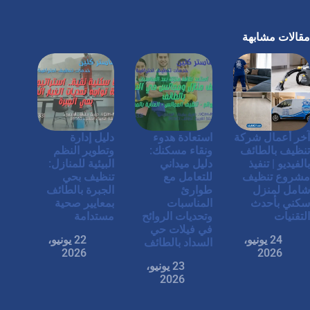
مقالات مشابهة
آخر أعمال شركة
استعادة هدوء
دليل إدارة
تنظيف بالطائف
ونقاء مسكنك:
وتطوير النظم
بالفيديو | تنفيذ
دليل ميداني
البيئية للمنازل:
مشروع تنظيف
للتعامل مع
تنظيف بحي
شامل لمنزل
طوارئ
الجبرة بالطائف
سكني بأحدث
المناسبات
بمعايير صحية
التقنيات
وتحديات الروائح
مستدامة
في فيلات حي
24 يونيو،
22 يونيو،
السداد بالطائف
2026
2026
23 يونيو،
2026